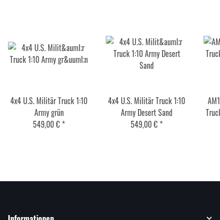
4x4 U.S. Militär Truck 1:10
4x4 U.S. Militär Truck 1:10
AM1
Army grün
Army Desert Sand
Truc
549,00 €
*
549,00 €
*
R
Informationen