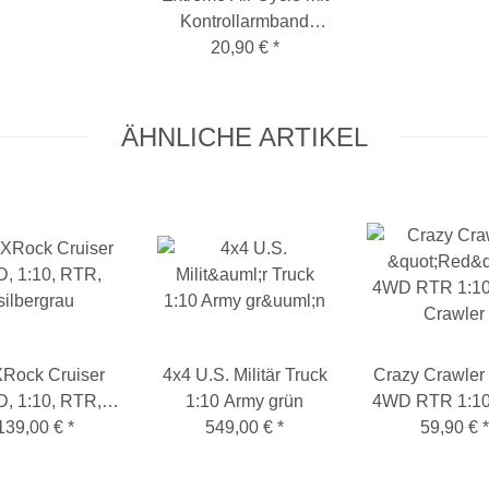
Kontrollarmband
2,4GHz, RTF
20,90 €
*
gelb/schwarz
ÄHNLICHE ARTIKEL
Rock Cruiser
4x4 U.S. Militär Truck
Crazy Crawler
, 1:10, RTR,
1:10 Army grün
4WD RTR 1:10 Roc
139,00 €
silbergrau
*
549,00 €
*
59,90 €
Crawler
*