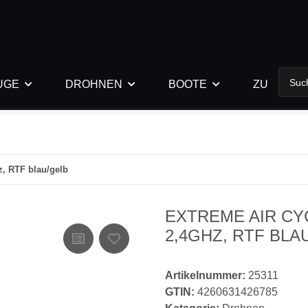
UGE
DROHNEN
BOOTE
ZUBEHÖR
z, RTF blau/gelb
EXTREME AIR C
2,4GHZ, RTF BLA
Artikelnummer:
25311
GTIN:
4260631426785