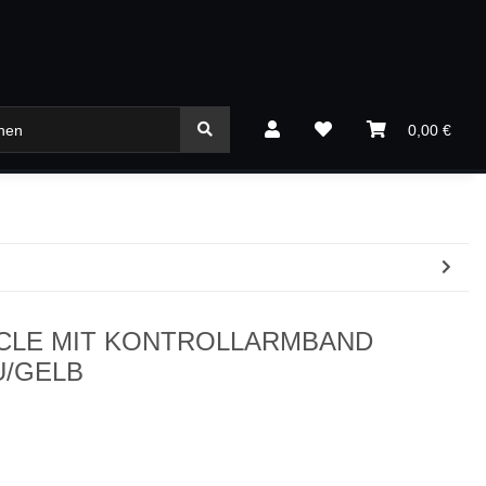
0,00 €
SPIELZEUG
SPECIALS
YCLE MIT KONTROLLARMBAND
U/GELB