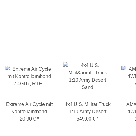
Extreme Air Cycle mit
4x4 U.S. Militär Truck
AMX
Kontrollarmband
1:10 Army Desert
4WD
2,4GHz, RTF
20,90 €
*
549,00 €
Sand
*
gelb/schwarz